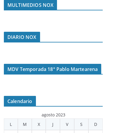
MULTIMEDIOS NOX
DIARIO NOX
MDV Temporada 18° Pablo Martearena
Calendario
agosto 2023
L
M
X
J
V
S
D