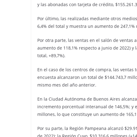
y las abonadas con tarjeta de crédito, $155.261.3
Por último, las realizadas mediante otros medio
6,4% del total y muestra un aumento de 247,1% 
Por otra parte, las ventas en el salón de ventas 
aumento de 118,1% respecto a junio de 2022) y l
total, +89,7%).
En el caso de los centros de compra, las ventas t
encuesta alcanzaron un total de $144.743,7 mill
mismo mes del año anterior.
En la Ciudad Autónoma de Buenos Aires alcanzar
incremento porcentual interanual de 146,5%; y e
millones, lo que constituye un aumento de 165,1
Por su parte, la Región Pampeana alcanzó $29.91
de 2022); la Región Cuyo, $10.316,6 millones (+14