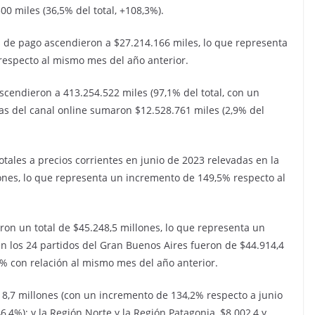
00 miles (36,5% del total, +108,3%).
s de pago ascendieron a $27.214.166 miles, lo que representa
respecto al mismo mes del año anterior.
ascendieron a 413.254.522 miles (97,1% del total, con un
as del canal online sumaron $12.528.761 miles (2,9% del
otales a precios corrientes en junio de 2023 relevadas en la
ones, lo que representa un incremento de 149,5% respecto al
on un total de $45.248,5 millones, lo que representa un
n los 24 partidos del Gran Buenos Aires fueron de $44.914,4
% con relación al mismo mes del año anterior.
8,7 millones (con un incremento de 134,2% respecto a junio
6,4%); y la Región Norte y la Región Patagonia, $8.002,4 y