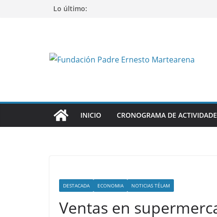
Saltar
Lo último:
al
contenido
INICIO
CRONOGRAMA DE ACTIVIDADE
DESTACADA
ECONOMIA
NOTICIAS TÉLAM
Ventas en supermerca