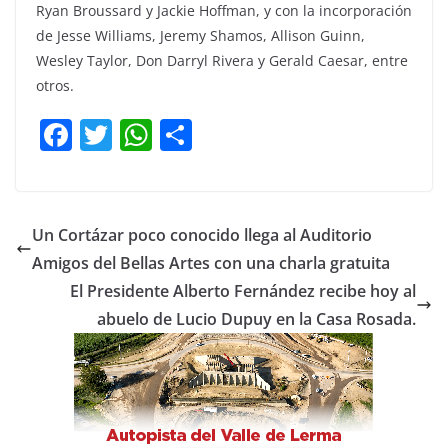
Ryan Broussard y Jackie Hoffman, y con la incorporación
de Jesse Williams, Jeremy Shamos, Allison Guinn,
Wesley Taylor, Don Darryl Rivera y Gerald Caesar, entre
otros.
F
T
W
C
a
w
h
o
c
itt
at
m
e
er
s
p
Un Cortázar poco conocido llega al Auditorio
b
A
ar
Amigos del Bellas Artes con una charla gratuita
o
p
tir
El Presidente Alberto Fernández recibe hoy al
o
p
abuelo de Lucio Dupuy en la Casa Rosada.
k