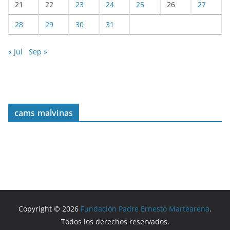
21
22
23
24
25
26
27
28
29
30
31
« Jul
Sep »
cams malvinas
Copyright © 2026
Fundación Padre Ernesto Martearena
.
Todos los derechos reservados.