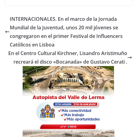
c
itt
at
m
e
er
s
p
INTERNACIONALES. En el marco de la Jornada
b
A
ar
Mundial de la Juventud, unos 20 mil jóvenes se
o
p
tir
congregaron en el primer Festival de Influencers
o
p
Católicos en Lisboa
En el Centro Cultural Kirchner, Lisandro Aristimuño
k
recreará el disco «Bocanada» de Gustavo Cerati .