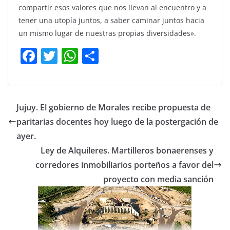
compartir esos valores que nos llevan al encuentro y a
tener una utopía juntos, a saber caminar juntos hacia
un mismo lugar de nuestras propias diversidades».
F
T
W
C
a
w
h
o
c
itt
at
m
e
er
s
p
Jujuy. El gobierno de Morales recibe propuesta de
b
A
ar
paritarias docentes hoy luego de la postergación de
o
p
tir
ayer.
o
p
Ley de Alquileres. Martilleros bonaerenses y
corredores inmobiliarios porteños a favor del
k
proyecto con media sanción