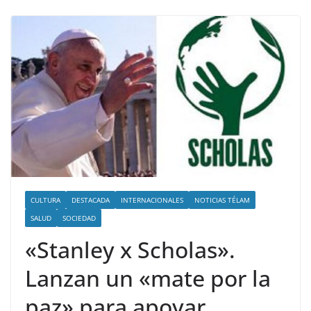
CULTURA
DESTACADA
INTERNACIONALES
NOTICIAS TÉLAM
SALUD
SOCIEDAD
«Stanley x Scholas».
Lanzan un «mate por la
paz» para apoyar