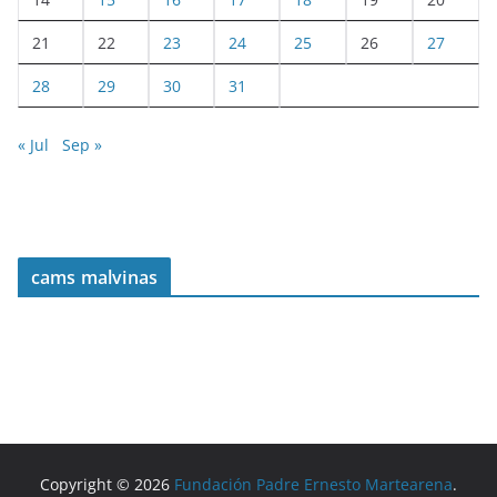
21
22
23
24
25
26
27
28
29
30
31
« Jul
Sep »
cams malvinas
Copyright © 2026
Fundación Padre Ernesto Martearena
.