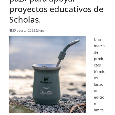
proyectos educativos de
Scholas.
25 agosto, 2023
fupem
Una
marca
de
produ
ctos
térmic
os
lanzó
una
edició
n
limita