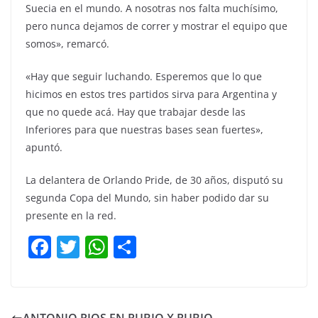
Suecia en el mundo. A nosotras nos falta muchísimo,
pero nunca dejamos de correr y mostrar el equipo que
somos», remarcó.
«Hay que seguir luchando. Esperemos que lo que
hicimos en estos tres partidos sirva para Argentina y
que no quede acá. Hay que trabajar desde las
Inferiores para que nuestras bases sean fuertes»,
apuntó.
La delantera de Orlando Pride, de 30 años, disputó su
segunda Copa del Mundo, sin haber podido dar su
presente en la red.
F
T
W
C
a
w
h
o
c
itt
at
m
e
er
s
p
ANTONIO RIOS EN RUBIO X RUBIO