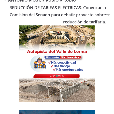
b
A
ar
REDUCCIÓN DE TARIFAS ELÉCTRICAS. Convocan a
o
p
tir
Comisión del Senado para debatir proyecto sobre
o
p
reducción de tarifaria.
k