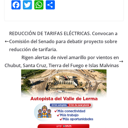
F
T
W
C
a
w
h
o
c
itt
at
m
e
er
s
p
REDUCCIÓN DE TARIFAS ELÉCTRICAS. Convocan a
b
A
ar
Comisión del Senado para debatir proyecto sobre
o
p
tir
reducción de tarifaria.
o
p
Rigen alertas de nivel amarillo por vientos en
Chubut, Santa Cruz, Tierra del Fuego e Islas Malvinas
k