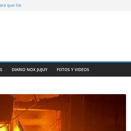
ara que los
solver problemas
V para noviembre a
ber.
on la salud de
total y alarma en el
n, inteligencia
o” en el CIC de
S
DIARIO NOX JUJUY
FOTOS Y VIDEOS