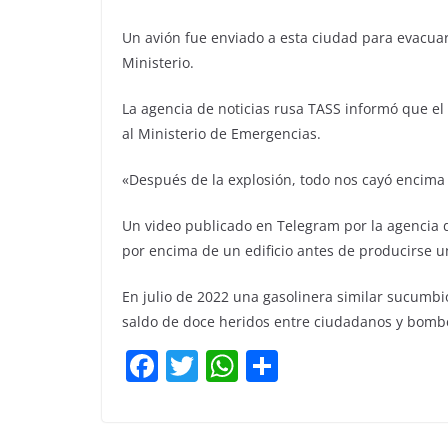
Un avión fue enviado a esta ciudad para evacuar
Ministerio.
La agencia de noticias rusa TASS informó que el
al Ministerio de Emergencias.
«Después de la explosión, todo nos cayó encima 
Un video publicado en Telegram por la agencia d
por encima de un edificio antes de producirse u
En julio de 2022 una gasolinera similar sucumbi
saldo de doce heridos entre ciudadanos y bomb
F
T
W
C
a
w
h
o
c
itt
at
m