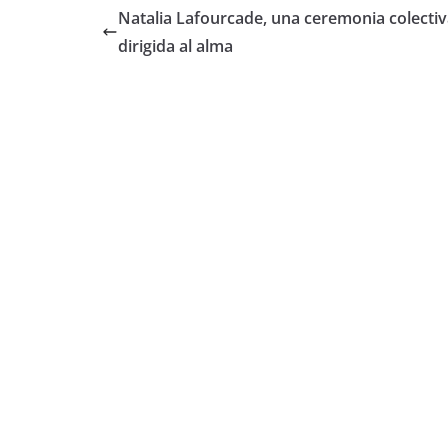
e
er
s
p
Natalia Lafourcade, una ceremonia colecti
b
A
ar
dirigida al alma
o
p
tir
o
p
k