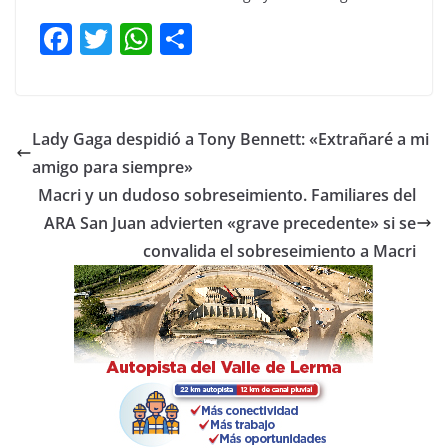
F
T
W
C
a
w
h
o
c
itt
at
m
e
er
s
p
Lady Gaga despidió a Tony Bennett: «Extrañaré a mi
b
A
ar
amigo para siempre»
o
p
tir
Macri y un dudoso sobreseimiento. Familiares del
o
p
ARA San Juan advierten «grave precedente» si se
convalida el sobreseimiento a Macri
k