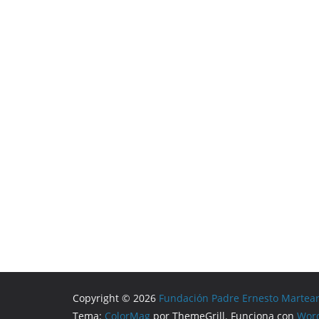
Copyright © 2026
Fundación Padre Ernesto Martea
Tema:
ColorMag
por ThemeGrill. Funciona con
Wor