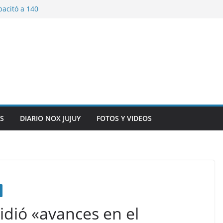
pacitó a 140
tín y Rivadavia
iversario de la
 de Bolivia
plaza 9 de Julio con
 a cursantes del
iocomunicaciones
ar sangre este
S
DIARIO NOX JUJUY
FOTOS Y VIDEOS
dió «avances en el