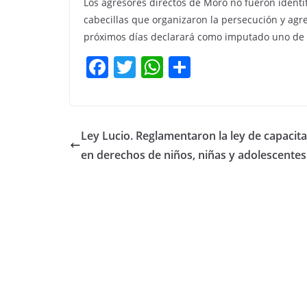
Los agresores directos de Moro no fueron identi
cabecillas que organizaron la persecución y agres
próximos días declarará como imputado uno de l
F
T
W
C
a
w
h
o
c
itt
at
m
e
er
s
p
Ley Lucio. Reglamentaron la ley de capacit
b
A
ar
en derechos de niños, niñas y adolescentes
o
p
tir
o
p
k