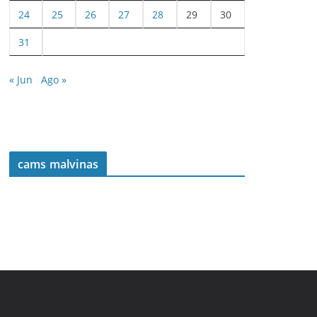
24
25
26
27
28
29
30
31
« Jun
Ago »
cams malvinas