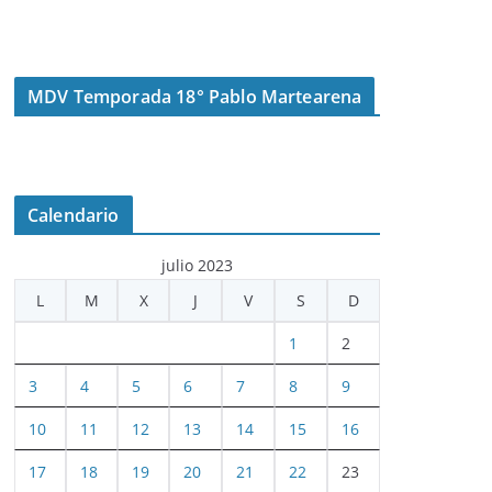
MDV Temporada 18° Pablo Martearena
Calendario
julio 2023
L
M
X
J
V
S
D
1
2
3
4
5
6
7
8
9
10
11
12
13
14
15
16
17
18
19
20
21
22
23