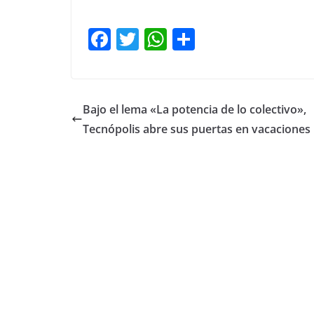
F
T
W
C
a
w
h
o
c
itt
at
m
e
er
s
p
Bajo el lema «La potencia de lo colectivo»,
b
A
ar
Tecnópolis abre sus puertas en vacaciones
o
p
tir
o
p
k