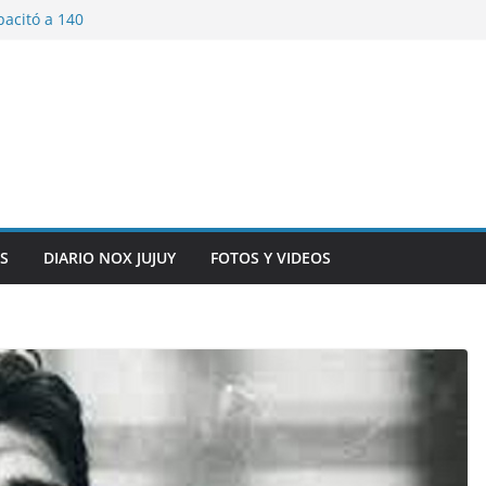
pacitó a 140
tín y Rivadavia
iversario de la
 de Bolivia
plaza 9 de Julio con
 a cursantes del
iocomunicaciones
ar sangre este
S
DIARIO NOX JUJUY
FOTOS Y VIDEOS