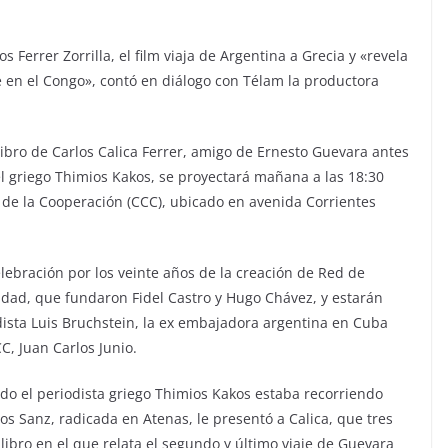
s Ferrer Zorrilla, el film viaja de Argentina a Grecia y «revela
he en el Congo», contó en diálogo con Télam la productora
ibro de Carlos Calica Ferrer, amigo de Ernesto Guevara antes
 el griego Thimios Kakos, se proyectará mañana a las 18:30
l de la Cooperación (CCC), ubicado en avenida Corrientes
elebración por los veinte años de la creación de Red de
idad, que fundaron Fidel Castro y Hugo Chávez, y estarán
odista Luis Bruchstein, la ex embajadora argentina en Cuba
CC, Juan Carlos Junio.
do el periodista griego Thimios Kakos estaba recorriendo
ios Sanz, radicada en Atenas, le presentó a Calica, que tres
libro en el que relata el segundo y último viaje de Guevara