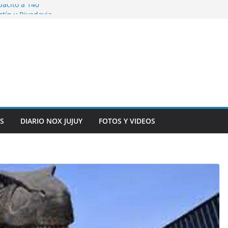
pacitó a 140
tín y Rivadavia
iversario de la
 de Bolivia
plaza 9 de Julio con
 a cursantes del
iocomunicaciones
ar sangre este
S
DIARIO NOX JUJUY
FOTOS Y VIDEOS