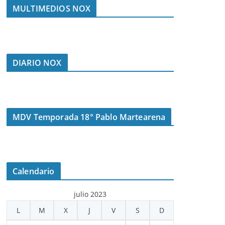
MULTIMEDIOS NOX
DIARIO NOX
MDV Temporada 18° Pablo Martearena
Calendario
julio 2023
L
M
X
J
V
S
D