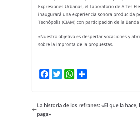
Expresiones Urbanas, el Laboratorio de Artes Ele
inaugurará una experiencia sonora producida po
Tecnópolis (CIAM) con participación de la Banda
«Nuestro objetivo es despertar vocaciones y abri
sobre la impronta de la propuestas.
F
T
W
C
a
w
h
o
c
itt
at
m
e
er
s
p
La historia de los refranes: «El que la hace, 
b
A
ar
paga»
o
p
tir
o
p