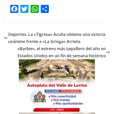
F
T
W
C
a
w
h
o
c
itt
at
m
e
er
s
p
Deportes. La «Tigresa» Acuña obtiene una victoria
b
A
ar
unánime frente a «La Gringa» Arrieta.
o
p
tir
«Barbie», el estreno más taquillero del año en
o
p
Estados Unidos en un fin de semana histórico
k