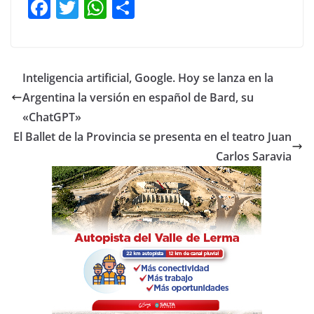
F
T
W
C
a
w
h
o
c
itt
at
m
e
er
s
p
Inteligencia artificial, Google. Hoy se lanza en la
b
A
ar
Argentina la versión en español de Bard, su
o
p
tir
«ChatGPT»
o
p
El Ballet de la Provincia se presenta en el teatro Juan
Carlos Saravia
k