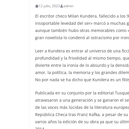
12 julio, 2023
admin
El escritor checo Milan Kundera, fallecido a los
insoportable levedad del ser» marcó a muchas g
aunque también hubo otras memorables como «
gran novelista lo condenó al ostracismo por ironi
Leer a Kundera es entrar al universo de una fic
profundidad y la frivolidad al mismo tiempo, que
divierte entre la ironía de lo absurdo y la dens
amor, la política, la memoria y los grandes dilem
No por nada se ha dicho que Kundera es un filó
Publicada en su conjunto por la editorial Tusqu
atravesaron a una generación y se ganaron el sel
de las voces más lúcidas de la literatura europe
República Checa tras Franz Kafka, a pesar de su
varios años la edición de su obra ya que su últim
2014.