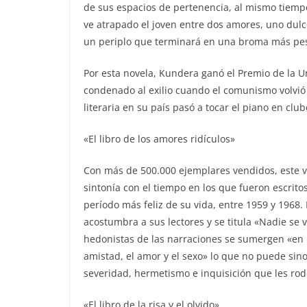
de sus espacios de pertenencia, al mismo tiempo
ve atrapado el joven entre dos amores, uno dulc
un periplo que terminará en una broma más pesa
Por esta novela, Kundera ganó el Premio de la U
condenado al exilio cuando el comunismo volvió
literaria en su país pasó a tocar el piano en club
«El libro de los amores ridículos»
Con más de 500.000 ejemplares vendidos, este v
sintonía con el tiempo en los que fueron escritos
período más feliz de su vida, entre 1959 y 1968. 
acostumbra a sus lectores y se titula «Nadie se 
hedonistas de las narraciones se sumergen «en b
amistad, el amor y el sexo» lo que no puede sino
severidad, hermetismo e inquisición que les rod
«El libro de la risa y el olvido»