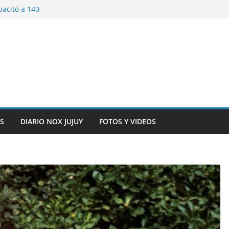
pacitó a 140
tín y Rivadavia
iversario de la
 de Bolivia
plaza 9 de Julio con
 a cursantes del
iocomunicaciones
ar sangre este
S
DIARIO NOX JUJUY
FOTOS Y VIDEOS