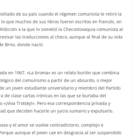
xiliado de su país cuando el régimen comunista le retiró la
r lo que muchos de sus libros fueron escritos en francés, en
rohibición a la que lo sometió la Checoslovaquia comunista al
isar las traducciones al checo, aunque al final de su vida
 de Brno, donde nació.
cada en 1967. «La broma» es un relato burlón que combina
ideológico del comunismo a partir de un absurdo, o mejor
 de un joven estudiante universitario y miembro del Partido
de clase cartas irónicas en las que se burlaba del
 «¡Viva Trotsky!». Pero esa correspondencia privada y
dad que deciden hacerle un juicio sumario y expulsarlo.
exo y el amor se vuelve contradictorio, complejo e
 Porque aunque el joven cae en desgracia al ser suspendido