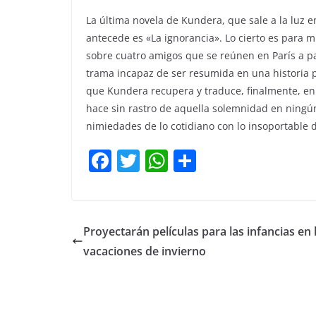
La última novela de Kundera, que sale a la luz e
antecede es «La ignorancia». Lo cierto es para m
sobre cuatro amigos que se reúnen en París a pa
trama incapaz de ser resumida en una historia 
que Kundera recupera y traduce, finalmente, en
hace sin rastro de aquella solemnidad en ningún
nimiedades de lo cotidiano con lo insoportable de
F
T
W
C
a
w
h
o
c
itt
at
m
e
er
s
p
Proyectarán películas para las infancias en 
b
A
ar
vacaciones de invierno
o
p
tir
o
p