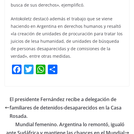
busca de sus derechos», ejemplificó.
Antokoletz destacó además el trabajo que se viene
haciendo en Argentina en derechos humanos y resaltó
«la creación de unidades de procuración para tratar los
juicios de lesa humanidad, de unidades de búsqueda
de personas desaparecidas y de comisiones de la
verdad», entre otras medidas.
F
T
W
C
a
w
h
o
c
itt
at
m
e
er
s
p
El presidente Fernández recibe a delegación de
b
A
ar
familiares de detenidos-desaparecidos en la Casa
o
p
tir
Rosada.
o
p
Mundial femenino. Argentina lo remontó, igualó
ante Sudáfrica y mantiene las chances en el Mundial