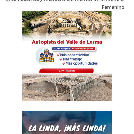
k
Femenino