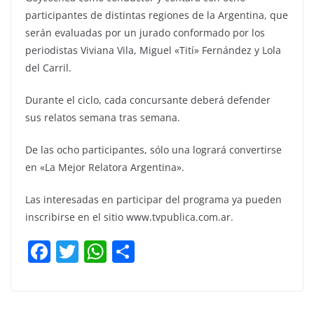
participantes de distintas regiones de la Argentina, que
serán evaluadas por un jurado conformado por los
periodistas Viviana Vila, Miguel «Tití» Fernández y Lola
del Carril.
Durante el ciclo, cada concursante deberá defender
sus relatos semana tras semana.
De las ocho participantes, sólo una logrará convertirse
en «La Mejor Relatora Argentina».
Las interesadas en participar del programa ya pueden
inscribirse en el sitio www.tvpublica.com.ar.
F
T
W
C
a
w
h
o
c
itt
at
m