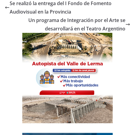
e
er
s
p
Se realizó la entrega del I Fondo de Fomento
b
A
ar
Audiovisual en la Provincia
o
p
tir
Un programa de Integración por el Arte se
o
p
desarrollará en el Teatro Argentino
k