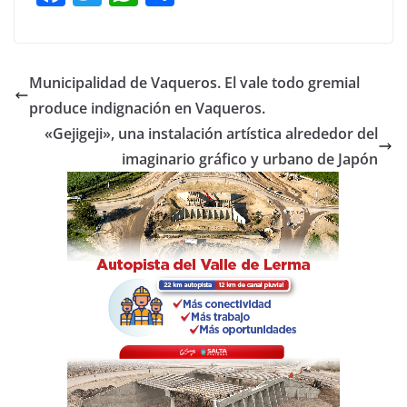
a
w
h
o
c
itt
at
m
e
er
s
p
Municipalidad de Vaqueros. El vale todo gremial
b
A
ar
produce indignación en Vaqueros.
o
p
tir
«Gejigeji», una instalación artística alrededor del
o
p
imaginario gráfico y urbano de Japón
k