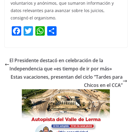
voluntarios y anónimos, que sumaron información y
datos relevantes para avanzar sobre los juicios,
consignó el organismo.
F
T
W
C
a
w
h
o
c
itt
at
m
e
er
s
p
El Presidente destacó en celebración de la
b
A
ar
Independencia que «es tiempo de ir por más»
o
p
tir
Estas vacaciones, presentan del ciclo “Tardes para
o
p
Chicos en el CCA”
k