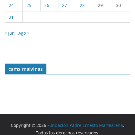
24
25
26
27
28
29
30
31
« Jun
Ago »
cams malvinas
Copyright © 2026
Fundación Padre Ernesto Martearena
.
Todos los derechos reservados.