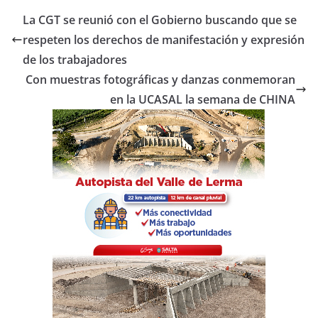
e
er
s
p
La CGT se reunió con el Gobierno buscando que se
b
A
ar
respeten los derechos de manifestación y expresión
o
p
tir
de los trabajadores
o
p
Con muestras fotográficas y danzas conmemoran
en la UCASAL la semana de CHINA
k