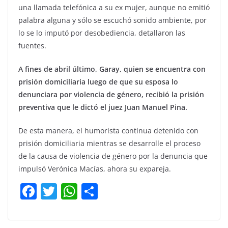
una llamada telefónica a su ex mujer, aunque no emitió
palabra alguna y sólo se escuchó sonido ambiente, por
lo se lo imputó por desobediencia, detallaron las
fuentes.
A fines de abril último, Garay, quien se encuentra con
prisión domiciliaria luego de que su esposa lo
denunciara por violencia de género, recibió la prisión
preventiva que le dictó el juez Juan Manuel Pina.
De esta manera, el humorista continua detenido con
prisión domiciliaria mientras se desarrolle el proceso
de la causa de violencia de género por la denuncia que
impulsó Verónica Macías, ahora su expareja.
F
T
W
C
a
w
h
o
c
itt
at
m