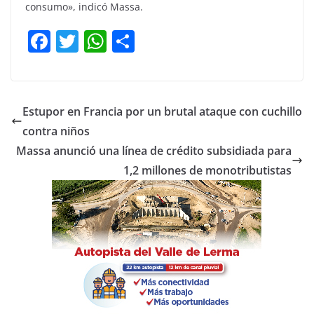
consumo», indicó Massa.
F
T
W
C
a
w
h
o
c
itt
at
m
e
er
s
p
Estupor en Francia por un brutal ataque con cuchillo
b
A
ar
contra niños
o
p
tir
Massa anunció una línea de crédito subsidiada para
o
p
1,2 millones de monotributistas
k