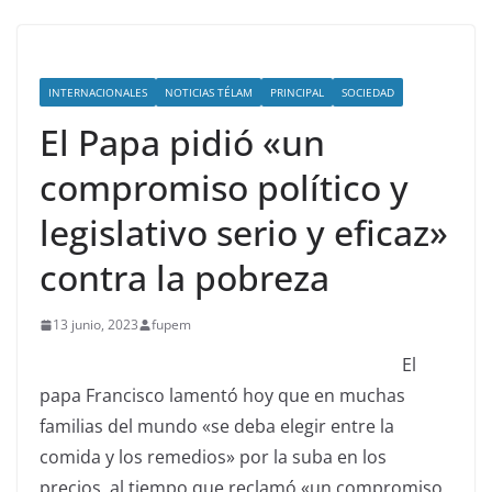
INTERNACIONALES
NOTICIAS TÉLAM
PRINCIPAL
SOCIEDAD
El Papa pidió «un
compromiso político y
legislativo serio y eficaz»
contra la pobreza
13 junio, 2023
fupem
El
papa Francisco lamentó hoy que en muchas
familias del mundo «se deba elegir entre la
comida y los remedios» por la suba en los
precios, al tiempo que reclamó «un compromiso