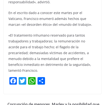
responsabilidad», advirtió.
En el escrito dado a conocer este martes por el
Vaticano, Francisco enumeró además hechos que
marcan «el desorden ético» del «mundo del trabajo».
«El tratamiento inhumano reservado para tantos
trabajadores y trabajadoras; la remuneración no
acorde para el trabajo hecho; el flagelo de la
precariedad; demasiadas víctimas de accidentes, a
menudo debido a la mentalidad que prefiere el
beneficio inmediato en detrimento de la seguridad»,
lamentó Francisco.
F
T
W
C
a
w
h
o
c
itt
at
m
e
er
s
p
Corrupción de menores. Marley y la posibilidad que