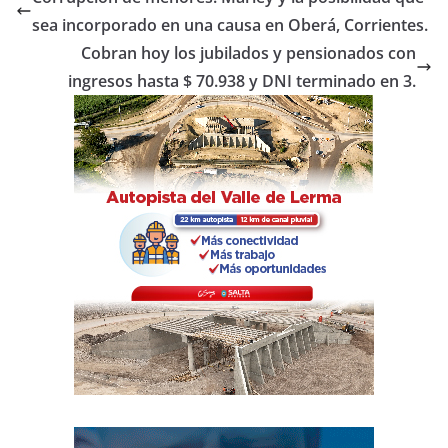
b
A
ar
sea incorporado en una causa en Oberá, Corrientes.
o
p
tir
Cobran hoy los jubilados y pensionados con
o
p
ingresos hasta $ 70.938 y DNI terminado en 3.
k