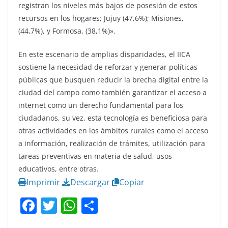
registran los niveles más bajos de posesión de estos
recursos en los hogares; Jujuy (47,6%); Misiones,
(44,7%), y Formosa, (38,1%)».
En este escenario de amplias disparidades, el IICA
sostiene la necesidad de reforzar y generar políticas
públicas que busquen reducir la brecha digital entre la
ciudad del campo como también garantizar el acceso a
internet como un derecho fundamental para los
ciudadanos, su vez, esta tecnología es beneficiosa para
otras actividades en los ámbitos rurales como el acceso
a información, realización de trámites, utilización para
tareas preventivas en materia de salud, usos
educativos, entre otras.
Imprimir
Descargar
Copiar
F
T
W
C
a
w
h
o