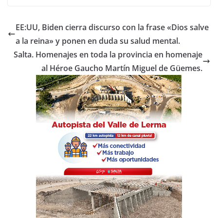
c
itt
at
m
e
er
s
p
EE:UU, Biden cierra discurso con la frase «Dios salve
b
A
ar
a la reina» y ponen en duda su salud mental.
o
p
tir
Salta. Homenajes en toda la provincia en homenaje
o
p
al Héroe Gaucho Martín Miguel de Güemes.
k