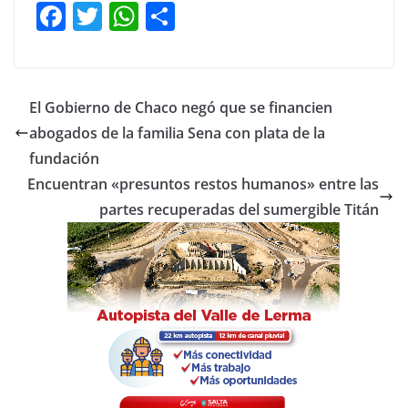
F
T
W
C
a
w
h
o
c
itt
at
m
e
er
s
p
El Gobierno de Chaco negó que se financien
b
A
ar
abogados de la familia Sena con plata de la
o
p
tir
fundación
o
p
Encuentran «presuntos restos humanos» entre las
partes recuperadas del sumergible Titán
k