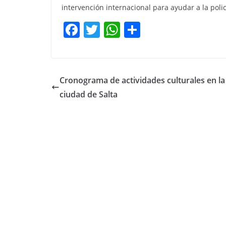
intervención internacional para ayudar a la polic
F
T
W
C
a
w
h
o
c
itt
at
m
e
er
s
p
Cronograma de actividades culturales en la
b
A
ar
ciudad de Salta
o
p
tir
o
p
k