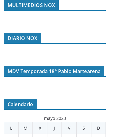
MULTIMEDIOS NOX
DIARIO NOX
MDV Temporada 18° Pablo Martearena
Calendario
mayo 2023
L
M
X
J
V
S
D