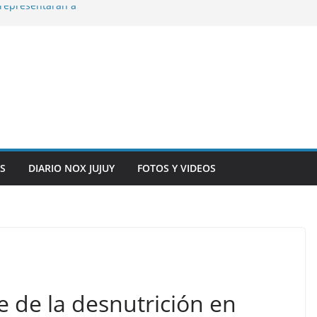
representarán a
n, inteligencia
o” en el CIC de
ara que los
solver problemas
y siete
S
DIARIO NOX JUJUY
FOTOS Y VIDEOS
e de la desnutrición en