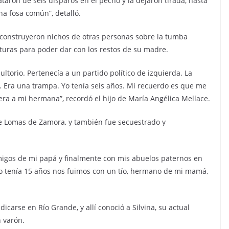
aron de seis disparos en el pecho y la dejaron tirada, hasta
a fosa común”, detalló.
construyeron nichos de otras personas sobre la tumba
turas para poder dar con los restos de su madre.
torio. Pertenecía a un partido político de izquierda. La
. Era una trampa. Yo tenía seis años. Mi recuerdo es que me
ra a mi hermana”, recordó el hijo de María Angélica Mellace.
de Lomas de Zamora, y también fue secuestrado y
gos de mi papá y finalmente con mis abuelos paternos en
o tenía 15 años nos fuimos con un tío, hermano de mi mamá,
icarse en Río Grande, y allí conoció a Silvina, su actual
n varón.