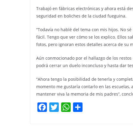
Trabajó en fábricas electrónicas y ahora está d
seguridad en boliches de la ciudad fueguina.
“Todavía no hablé del tema con mis hijos. No sé
fácil. Tengo que ver cómo se los explico. Ellos 
fotos, pero ignoran estos detalles acerca de su 
Aún conmocionado por el hallazgo de los resto
podrá cerrar un duelo inconcluso y hasta dar t
“Ahora tengo la posibilidad de tenerla y complet
momento me gustaría contarlo en las escuelas, a 
mantener viva la memoria de mis padres”, concl
F
T
W
C
a
w
h
o
c
itt
at
m