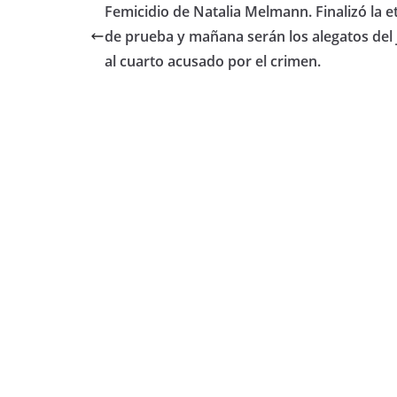
e
er
s
p
Femicidio de Natalia Melmann. Finalizó la e
b
A
ar
de prueba y mañana serán los alegatos del 
o
p
tir
al cuarto acusado por el crimen.
o
p
k