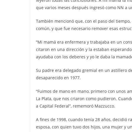
leyeron todas las conclusiones. A mi mamá la mat
que varios meses después ingresó como NN a un
También mencionó que, con el paso del tiempo, 
común, y que fue necesario remover esas estruc
“Mi mamá era enfermera y trabajaba en un consul
citaron en una dirección y la estaban esperando
ayudaba con los deberes y yo le daba la mamade
Su padre era delegado gremial en un astillero 
desaparecido en 1977.
“Fuimos de mano en mano, primero con unos ami
La Plata, que nos criaron como pudieron. Cuand
a Capital Federal”, rememoró Mazzucco.
A fines de 1998, cuando tenía 28 años, decidió rad
esposa, con quien tuvo dos hijos, una mujer y u