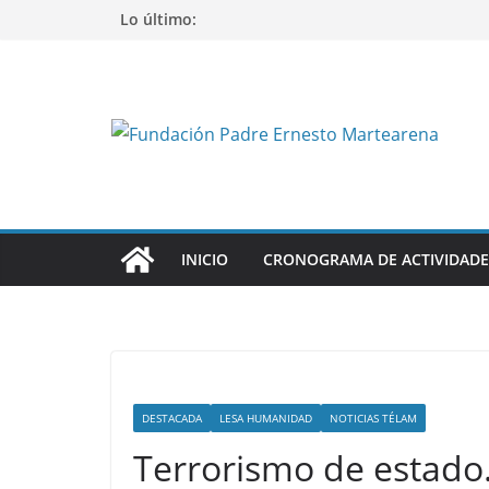
Saltar
Lo último:
al
contenido
INICIO
CRONOGRAMA DE ACTIVIDADE
DESTACADA
LESA HUMANIDAD
NOTICIAS TÉLAM
Terrorismo de estado