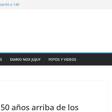
pacitó a 140
tín y Rivadavia
iversario de la
 de Bolivia
plaza 9 de Julio con
 a cursantes del
iocomunicaciones
ar sangre este
S
DIARIO NOX JUJUY
FOTOS Y VIDEOS
50 años arriba de los