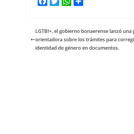
F
T
W
C
a
w
h
o
c
itt
at
m
e
er
s
p
LGTBI+, el gobierno bonaerense lanzó una 
b
A
ar
orientadora sobre los trámites para corregi
o
p
tir
identidad de género en documentos.
o
p
k