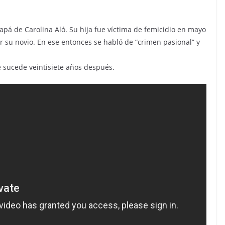
pá de Carolina Aló. Su hija fue víctima de femicidio en mayo
 su novio. En ese entonces se habló de “crimen pasional” y
 sucede veintisiete años después.