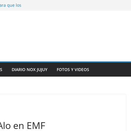
ara que los
solver problemas
V para noviembre a
ber.
on la salud de
total y alarma en el
n, inteligencia
o” en el CIC de
S
DIARIO NOX JUJUY
FOTOS Y VIDEOS
Alo en EMF