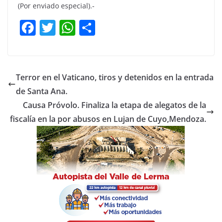
(Por enviado especial).-
F
T
W
C
a
w
h
o
c
itt
at
m
e
er
s
p
Terror en el Vaticano, tiros y detenidos en la entrada
b
A
ar
de Santa Ana.
o
p
tir
Causa Próvolo. Finaliza la etapa de alegatos de la
o
p
fiscalía en la por abusos en Lujan de Cuyo,Mendoza.
k