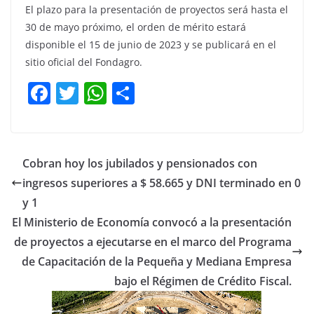
El plazo para la presentación de proyectos será hasta el
30 de mayo próximo, el orden de mérito estará
disponible el 15 de junio de 2023 y se publicará en el
sitio oficial del Fondagro.
F
T
W
C
a
w
h
o
c
itt
at
m
e
er
s
p
Cobran hoy los jubilados y pensionados con
b
A
ar
ingresos superiores a $ 58.665 y DNI terminado en 0
o
p
tir
y 1
o
p
El Ministerio de Economía convocó a la presentación
de proyectos a ejecutarse en el marco del Programa
k
de Capacitación de la Pequeña y Mediana Empresa
bajo el Régimen de Crédito Fiscal.