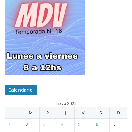
Calendario
mayo 2023
L
M
X
J
V
S
D
1
2
3
4
5
6
7