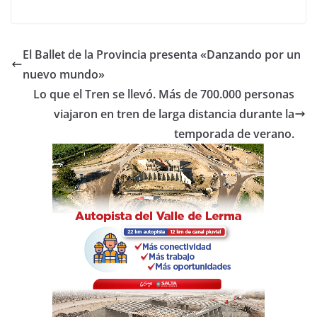
a
w
h
o
c
itt
at
m
e
er
s
p
El Ballet de la Provincia presenta «Danzando por un
b
A
ar
nuevo mundo»
o
p
tir
Lo que el Tren se llevó. Más de 700.000 personas
o
p
viajaron en tren de larga distancia durante la
temporada de verano.
k