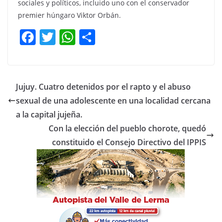
sociales y políticos, incluido uno con el conservador
premier húngaro Viktor Orbán.
F
T
W
C
a
w
h
o
c
itt
at
m
e
er
s
p
Jujuy. Cuatro detenidos por el rapto y el abuso
b
A
ar
sexual de una adolescente en una localidad cercana
o
p
tir
a la capital jujeña.
o
p
Con la elección del pueblo chorote, quedó
constituido el Consejo Directivo del IPPIS
k