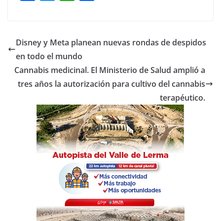
a
w
h
o
c
itt
at
m
e
er
s
p
Disney y Meta planean nuevas rondas de despidos
b
A
ar
en todo el mundo
o
p
tir
Cannabis medicinal. El Ministerio de Salud amplió a
o
p
tres años la autorización para cultivo del cannabis
terapéutico.
k