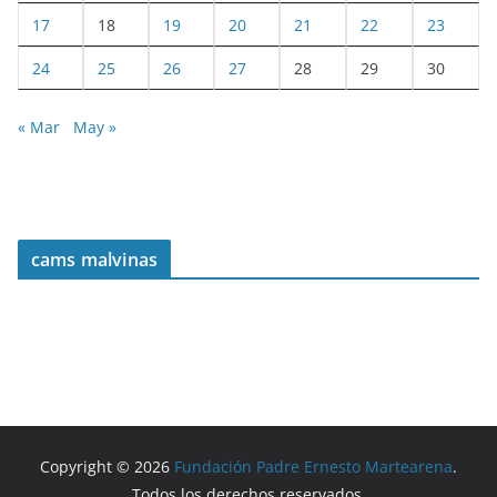
17
18
19
20
21
22
23
24
25
26
27
28
29
30
« Mar
May »
cams malvinas
Copyright © 2026
Fundación Padre Ernesto Martearena
.
Todos los derechos reservados.