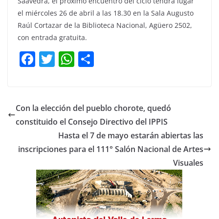
Saavedra, el próximo encuentro del ciclo tendrá lugar
el miércoles 26 de abril a las 18.30 en la Sala Augusto
Raúl Cortazar de la Biblioteca Nacional, Agüero 2502,
con entrada gratuita.
F
T
W
C
a
w
h
o
c
itt
at
m
e
er
s
p
Con la elección del pueblo chorote, quedó
b
A
ar
constituido el Consejo Directivo del IPPIS
o
p
tir
Hasta el 7 de mayo estarán abiertas las
o
p
inscripciones para el 111° Salón Nacional de Artes
Visuales
k