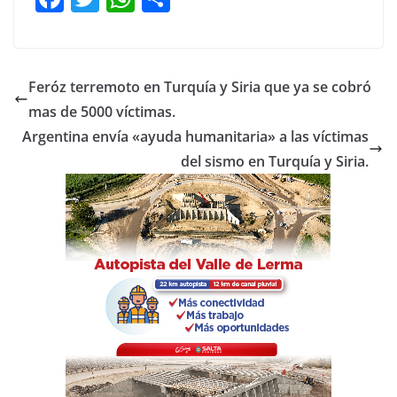
a
w
h
o
c
itt
at
m
e
er
s
p
Feróz terremoto en Turquía y Siria que ya se cobró
b
A
ar
mas de 5000 víctimas.
o
p
tir
Argentina envía «ayuda humanitaria» a las víctimas
o
p
del sismo en Turquía y Siria.
k