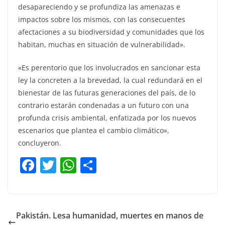
desapareciendo y se profundiza las amenazas e
impactos sobre los mismos, con las consecuentes
afectaciones a su biodiversidad y comunidades que los
habitan, muchas en situación de vulnerabilidad».
«Es perentorio que los involucrados en sancionar esta
ley la concreten a la brevedad, la cual redundará en el
bienestar de las futuras generaciones del país, de lo
contrario estarán condenadas a un futuro con una
profunda crisis ambiental, enfatizada por los nuevos
escenarios que plantea el cambio climático»,
concluyeron.
F
T
W
C
a
w
h
o
c
itt
at
m
e
er
s
p
Pakistán. Lesa humanidad, muertes en manos de