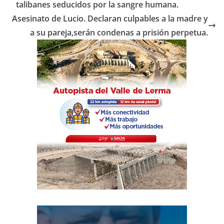
b
A
ar
talibanes seducidos por la sangre humana.
o
p
tir
Asesinato de Lucio. Declaran culpables a la madre y
o
p
a su pareja,serán condenas a prisión perpetua.
k