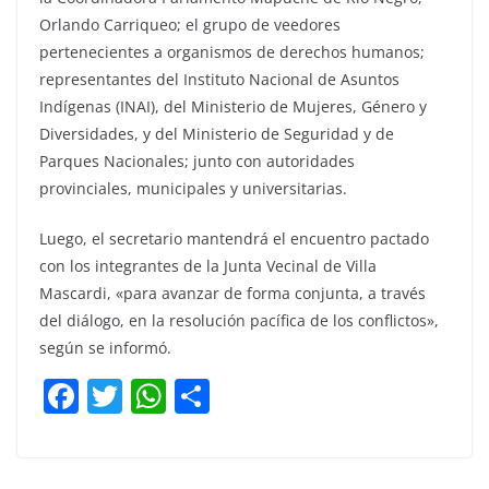
Orlando Carriqueo; el grupo de veedores
pertenecientes a organismos de derechos humanos;
representantes del Instituto Nacional de Asuntos
Indígenas (INAI), del Ministerio de Mujeres, Género y
Diversidades, y del Ministerio de Seguridad y de
Parques Nacionales; junto con autoridades
provinciales, municipales y universitarias.
Luego, el secretario mantendrá el encuentro pactado
con los integrantes de la Junta Vecinal de Villa
Mascardi, «para avanzar de forma conjunta, a través
del diálogo, en la resolución pacífica de los conflictos»,
según se informó.
F
T
W
C
a
w
h
o
c
itt
at
m