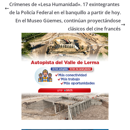
e
er
s
p
Crímenes de «Lesa Humanidad». 17 exintegrantes
b
A
ar
de la Policía Federal en el banquillo a partir de hoy.
o
p
tir
En el Museo Güemes, continúan proyectándose
o
p
clásicos del cine francés
k