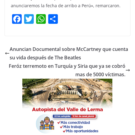
anunciaremos la fecha de arribo a Perú», remarcaron.
F
T
W
C
a
w
h
o
c
itt
at
m
e
er
s
p
Anuncian Documental sobre McCartney que cuenta
b
A
ar
su vida después de The Beatles
o
p
tir
Feróz terremoto en Turquía y Siria que ya se cobró
o
p
mas de 5000 víctimas.
k