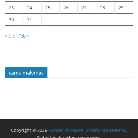
23
24
25
26
27
28
29
30
31
« Dic
Feb »
cams malvinas
Copyright © 2026
Fundación Padre Ernesto Martearena
.
Todos los derechos reservados.