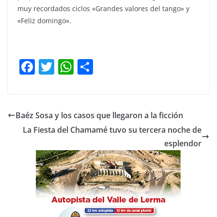
muy recordados ciclos «Grandes valores del tango» y
«Feliz domingo».
F
T
W
C
a
w
h
o
c
itt
at
m
e
er
s
p
Baéz Sosa y los casos que llegaron a la ficción
b
A
ar
La Fiesta del Chamamé tuvo su tercera noche de
o
p
tir
esplendor
o
p
k