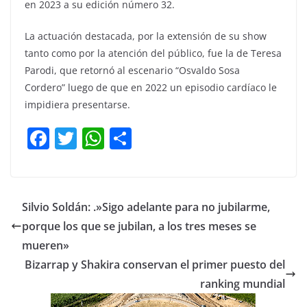
en 2023 a su edición número 32.
La actuación destacada, por la extensión de su show
tanto como por la atención del público, fue la de Teresa
Parodi, que retornó al escenario “Osvaldo Sosa
Cordero” luego de que en 2022 un episodio cardíaco le
impidiera presentarse.
F
T
W
C
a
w
h
o
c
itt
at
m
e
er
s
p
Silvio Soldán: .»Sigo adelante para no jubilarme,
b
A
ar
porque los que se jubilan, a los tres meses se
o
p
tir
mueren»
o
p
Bizarrap y Shakira conservan el primer puesto del
ranking mundial
k