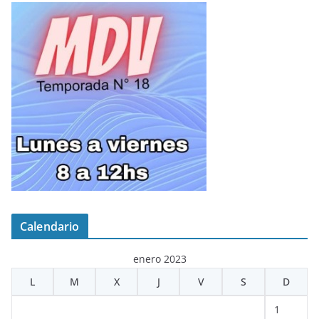
Calendario
enero 2023
L
M
X
J
V
S
D
1