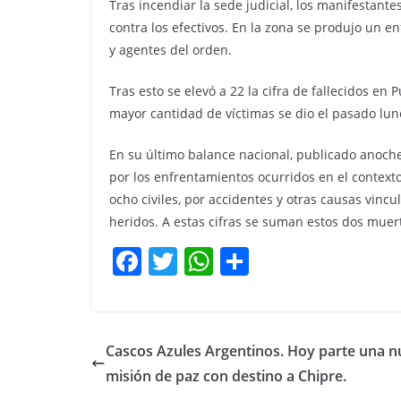
Tras incendiar la sede judicial, los manifestante
contra los efectivos. En la zona se produjo un en
y agentes del orden.
Tras esto se elevó a 22 la cifra de fallecidos en
mayor cantidad de víctimas se dio el pasado lune
En su último balance nacional, publicado anoche,
por los enfrentamientos ocurridos en el contexto
ocho civiles, por accidentes y otras causas vinc
heridos. A estas cifras se suman estos dos muer
F
T
W
C
a
w
h
o
c
itt
at
m
e
er
s
p
Cascos Azules Argentinos. Hoy parte una 
b
A
ar
misión de paz con destino a Chipre.