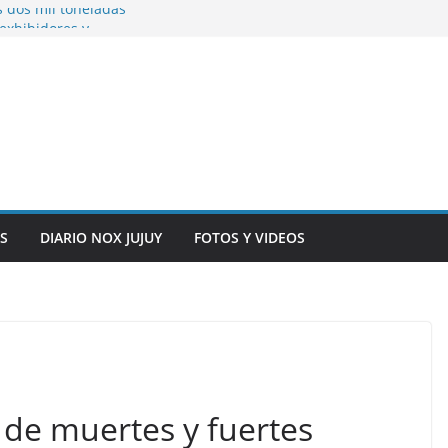
s dos mil toneladas
exhibidores y
entificación con
 originarias
e general del
anexo del mercado
S
DIARIO NOX JUJUY
FOTOS Y VIDEOS
 de muertes y fuertes