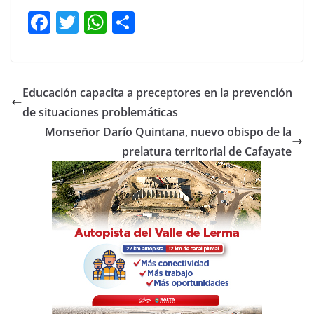
F
T
W
C
a
w
h
o
c
itt
at
m
e
er
s
p
Educación capacita a preceptores en la prevención
b
A
ar
de situaciones problemáticas
o
p
tir
Monseñor Darío Quintana, nuevo obispo de la
o
p
prelatura territorial de Cafayate
k