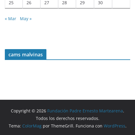
25
26
27
28
29
30
« Mar
May »
cams malvinas
Copyright © 2026
Fundación Padre Ernesto Martearena
.
Todos los derechos reservados.
Tema:
ColorMag
por ThemeGrill. Funciona con
WordPress
.