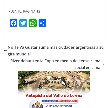
FUENTE: PAGINA 12
F
T
W
C
a
w
h
o
c
itt
at
m
e
er
s
p
No Te Va Gustar suma más ciudades argentinas a su
b
A
ar
gira mundial
o
p
tir
River debuta en la Copa en medio del tenso clima
o
p
social en Lima
k