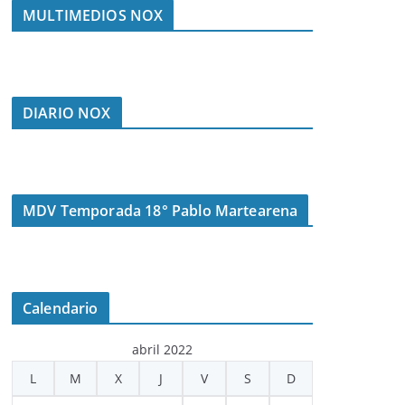
MULTIMEDIOS NOX
DIARIO NOX
MDV Temporada 18° Pablo Martearena
Calendario
abril 2022
L
M
X
J
V
S
D