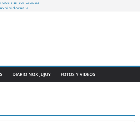
s dos mil toneladas
exhibidores y
entificación con
 originarias
e general del
anexo del mercado
S
DIARIO NOX JUJUY
FOTOS Y VIDEOS