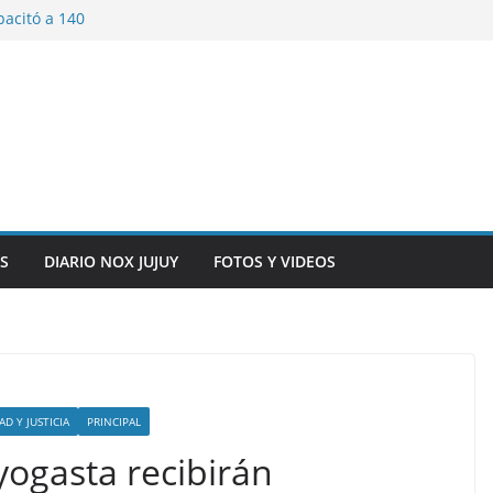
pacitó a 140
tín y Rivadavia
iversario de la
 de Bolivia
plaza 9 de Julio con
 a cursantes del
iocomunicaciones
ar sangre este
S
DIARIO NOX JUJUY
FOTOS Y VIDEOS
D Y JUSTICIA
PRINCIPAL
yogasta recibirán