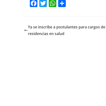
F
T
W
C
a
w
h
o
c
itt
at
m
e
er
s
p
Ya se inscribe a postulantes para cargos de
b
A
ar
residencias en salud
o
p
tir
o
p
k