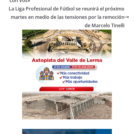
b
A
ar
con Vos»
o
p
tir
La Liga Profesional de Fútbol se reunirá el próximo
o
p
martes en medio de las tensiones por la remoción
de Marcelo Tinelli
k