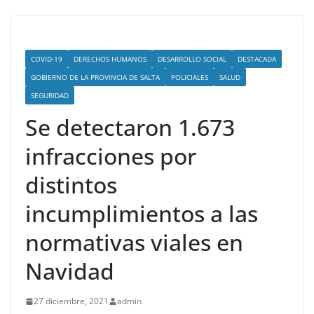
COVID-19
DERECHOS HUMANOS
DESARROLLO SOCIAL
DESTACADA
GOBIERNO DE LA PROVINCIA DE SALTA
POLICIALES
SALUD
SEGURIDAD
Se detectaron 1.673
infracciones por
distintos
incumplimientos a las
normativas viales en
Navidad
27 diciembre, 2021
admin