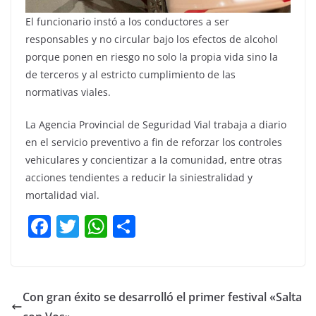
El funcionario instó a los conductores a ser
responsables y no circular bajo los efectos de alcohol
porque ponen en riesgo no solo la propia vida sino la
de terceros y al estricto cumplimiento de las
normativas viales.
La Agencia Provincial de Seguridad Vial trabaja a diario
en el servicio preventivo a fin de reforzar los controles
vehiculares y concientizar a la comunidad, entre otras
acciones tendientes a reducir la siniestralidad y
mortalidad vial.
F
T
W
C
a
w
h
o
c
itt
at
m
e
er
s
p
Con gran éxito se desarrolló el primer festival «Salta