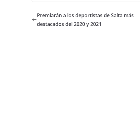
c
itt
at
m
e
er
s
p
Premiarán a los deportistas de Salta más
b
A
ar
destacados del 2020 y 2021
o
p
tir
o
p
k