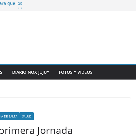
ara que los
solver problemas
V para noviembre a
ber.
on la salud de
total y alarma en el
n, inteligencia
o” en el CIC de
S
DIARIO NOX JUJUY
FOTOS Y VIDEOS
IA DE SALTA
SALUD
a primera Jornada