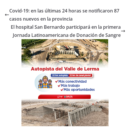
c
itt
at
m
e
er
s
p
Covid-19: en las últimas 24 horas se notificaron 87
b
A
ar
casos nuevos en la provincia
o
p
tir
El hospital San Bernardo participará en la primera
o
p
Jornada Latinoamericana de Donación de Sangre
k