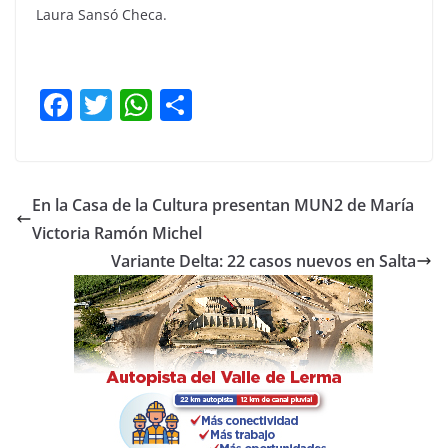
Laura Sansó Checa.
F
T
W
C
a
w
h
o
c
itt
at
m
e
er
s
p
En la Casa de la Cultura presentan MUN2 de María
b
A
ar
Victoria Ramón Michel
o
p
tir
Variante Delta: 22 casos nuevos en Salta
o
p
k