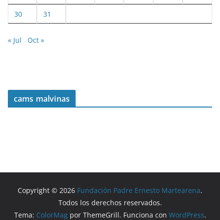
30
31
« Jul
Oct »
cams malvinas
Copyright © 2026
Fundación Padre Ernesto Martearena
.
Todos los derechos reservados.
Tema:
ColorMag
por ThemeGrill. Funciona con
WordPress
.