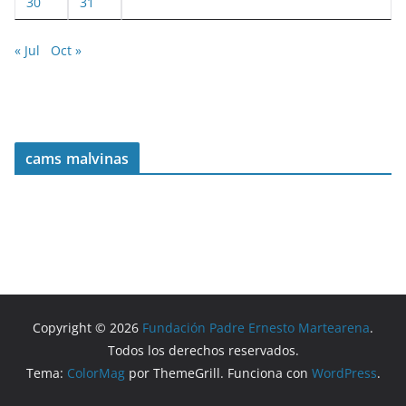
30
31
« Jul
Oct »
cams malvinas
Copyright © 2026
Fundación Padre Ernesto Martearena
.
Todos los derechos reservados.
Tema:
ColorMag
por ThemeGrill. Funciona con
WordPress
.