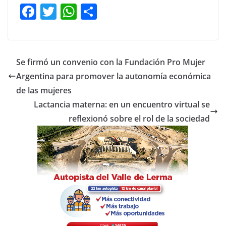
F
T
W
C
a
w
h
o
c
itt
at
m
e
er
s
p
Se firmó un convenio con la Fundación Pro Mujer
b
A
ar
Argentina para promover la autonomía económica
o
p
tir
de las mujeres
o
p
Lactancia materna: en un encuentro virtual se
reflexionó sobre el rol de la sociedad
k