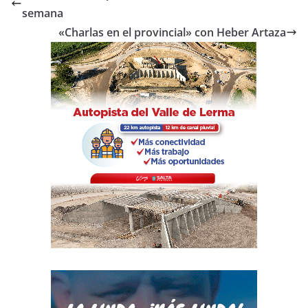
b
A
ar
semana
o
p
tir
«Charlas en el provincial» con Heber Artaza
o
p
k