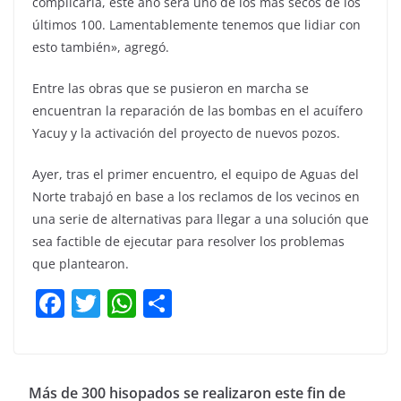
complicarla, este año será uno de los más secos de los
últimos 100. Lamentablemente tenemos que lidiar con
esto también», agregó.
Entre las obras que se pusieron en marcha se
encuentran la reparación de las bombas en el acuífero
Yacuy y la activación del proyecto de nuevos pozos.
Ayer, tras el primer encuentro, el equipo de Aguas del
Norte trabajó en base a los reclamos de los vecinos en
una serie de alternativas para llegar a una solución que
sea factible de ejecutar para resolver los problemas
que plantearon.
F
T
W
C
a
w
h
o
c
itt
at
m
e
er
s
p
Más de 300 hisopados se realizaron este fin de